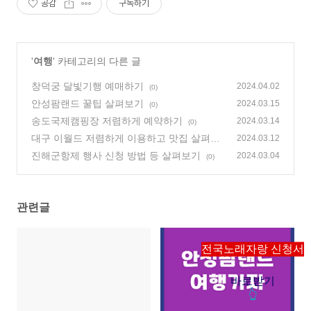
공감
구독하기
'
여행
' 카테고리의 다른 글
창덕궁 달빛기행 예매하기
2024.04.02
(0)
안성팜랜드 꿀팁 살펴보기
2024.03.15
(0)
송도국제캠핑장 저렴하게 예약하기
2024.03.14
(0)
대구 이월드 저렴하게 이용하고 맛집 살펴보
2024.03.12
기
진해군항제 행사 신청 방법 등 살펴보기
(0)
2024.03.04
(0)
관련글
전국노래자랑 신청서
바로받기
👆