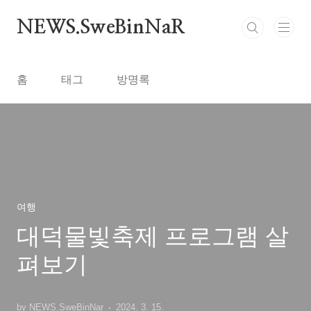
본문 바로가기
NEWS.SweBinNaR
홈
태그
방명록
여행
대덕물빛축제 프로그램 살
펴보기
by NEWS.SweBinNar
2024. 3. 15.