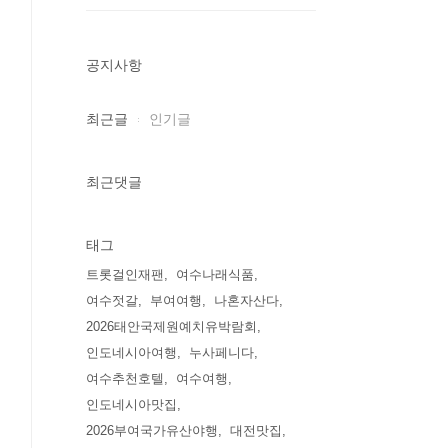
공지사항
최근글
인기글
최근댓글
태그
트롯걸인재팬
여수나래식품
여수젓갈
부여여행
나혼자산다
2026태안국제원예치유박람회
인도네시아여행
누사페니다
여수추천호텔
여수여행
인도네시아맛집
2026부여국가유산야행
대전맛집