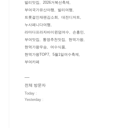
발리맛집
2026거북선축제
부여국가유산야행
발리여행
트롯걸인재팬김소희
대전디저트
누사페니다여행
라마다프라자바이윈덤여수
손흥민
부여맛집
통영추천맛집
현역가왕
현역가왕우승
여수식품
현역가왕TOP7
5월1일여수축제
부여카페
전체 방문자
Today :
Yesterday :