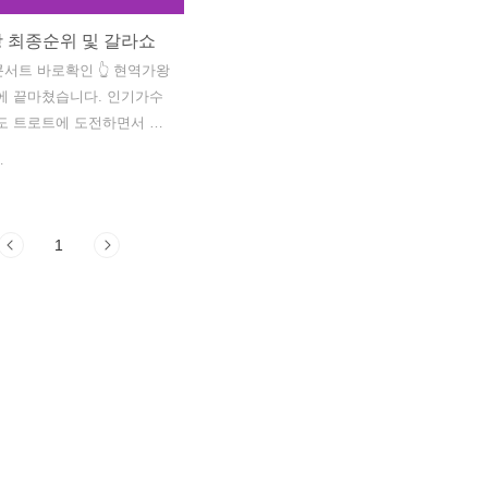
 최종순위 및 갈라쇼
서트 바로확인 👆 현역가왕
에 끝마쳤습니다. 인기가수
도 트로트에 도전하면서 많
 만든 현역가왕의 최종 7인
.
 현역가왕들은 서울,인천,대
 콘서트를 펼치는 만큼 현장
하고 싶으신 분들은 콘서트
1
공하시길 바랍니다. 현역가
 현역가왕 최종순위 1위 전
마이진 3위 김다현 4위 린 5
6위 마리아 7위 별사랑 8위
 윤수현 10위 김양 현역가
 MBN에서 현역가왕갈라쇼
6일에 녹화할 예정으로 관련
 사영될 예정입니다. 이 방
 내용이 궁금하신 분들은 아