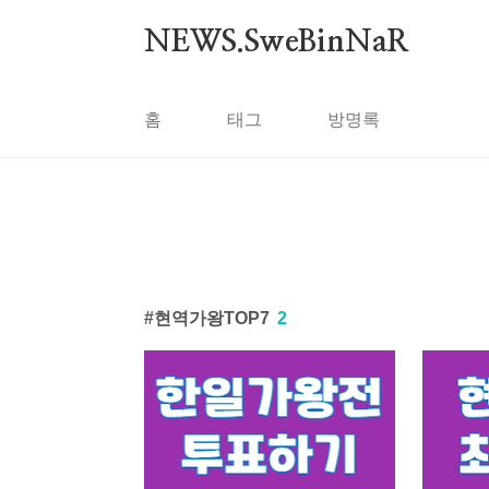
본문 바로가기
NEWS.SweBinNaR
홈
태그
방명록
현역가왕TOP7
2