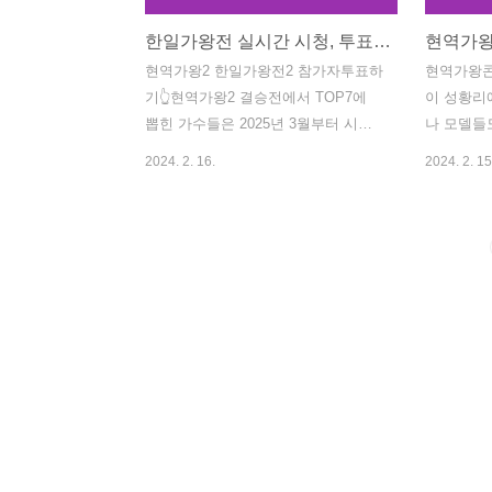
한일가왕전 실시간 시청, 투표하기
현역가왕
현역가왕2 한일가왕전2 참가자투표하
현역가왕콘
기👆현역가왕2 결승전에서 TOP7에
이 성황리
뽑힌 가수들은 2025년 3월부터 시작
나 모델들
되는 한일가왕전에 출연합니다.한역
은 이슈를
2024. 2. 16.
2024. 2. 15
가왕2는 서바이벌 프로그램인 만큼 투
에 들어간
표를 통해 인기도를 조사하여 점수를
구 등에서
배정하는 방식으로 진행되는 만큼 응
에서 함께
원하는 가수가 있다면 아래 버튼을 통
예매에 성
해 투표로 응원해보세요!!현역가왕2
왕 콘서트
투표하기 현역가왕2 출연자를 보고 싶
유진 2위 
으신 분들은 아래에서 바로 확인이 가
위 박혜신 
능합니다.현역가왕2 출연자보기한일
강혜연 9위
가왕전2 실시간 시청 현역가왕2와 한
왕 갈라쇼
일가왕전2에 대한 관심이 매우 높습니
를 2월1
다. 한일가왕전은 매주 화요일에 방송
방송이 곧
하는 만큼 실시간 시청을 원하시는 분
송에 대한