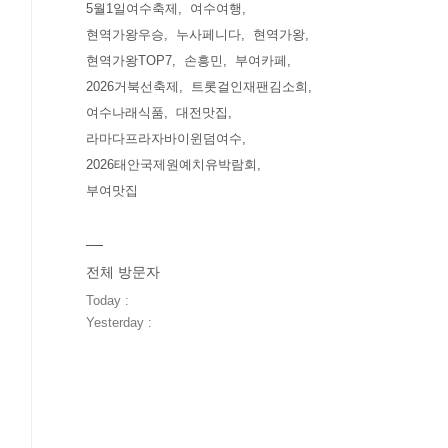
5월1일여수축제
여수여행
현역가왕우승
누사페니다
현역가왕
현역가왕TOP7
손흥민
부여카페
2026거북선축제
트롯걸인재팬김소희
여수나래식품
대전맛집
라마다프라자바이윈덤여수
2026태안국제원예치유박람회
부여맛집
전체 방문자
Today :
Yesterday :