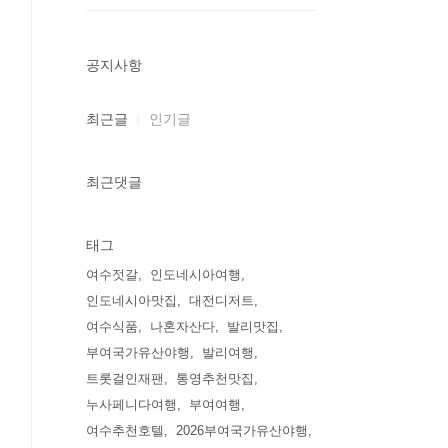
공지사항
최근글
인기글
최근댓글
태그
여수젓갈
인도네시아여행
인도네시아맛집
대전디저트
여수식품
나혼자산다
발리맛집
부여국가유산야행
발리여행
트롯걸인재팬
통영추천맛집
누사페니다여행
부여여행
여수추천호텔
2026부여국가유산야행