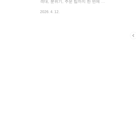
격대, 분위기, 주문 팁까지 한 번에 정
리했습니다! ✨ 🚀 성수완당 메뉴 바로
2026. 4. 12.
보기 💡 먼저 알아두세요! 성수완당은
대전 갤러리아백화점 타임월드점
CENTER 11층 GOURMET WORLD에
입점해 있습니다. 갤러리아 공식 안내
에는 대표 메뉴로 치킨 완당면, 풀토
핑 완당면, 들기름 비빔면이 소개됩니
다. 다이닝코드와 방문 후기 기준으로
성수완당면 10,500원, 풀 토핑 완당면
22,000원, 직화불고기 들기름비빔밥
13,000원, 수제 가지 만두 9,000원 등
이 확인됩니다. ..