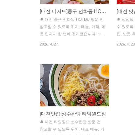
[대전 디저트]중구 선화동 HOTDU
🔔 대전 중구 선화동 HOTDU 방문 전
🔔 성심
참고할 수 있도록 위치, 메뉴, 가격, 이
수 있도록 
용 팁까지 한 번에 정리했습니다! ✨
팁, 방문
🚀 HOTDU 자세히보기 💡 먼저 알아
니다! ✨ 
2026. 4. 27.
2026. 4. 23
두세요! HOTDU는 대전 중구 선화동
기 💡 먼
에 위치한 호두과자 전문점입니다. 호
부띠크는 
두와 쌀이 결합된 호두과자로, 인생샷
심당의 브랜
감성과 답례품으로도 유명합니다. 매
케이크, 
장은 대전 중구 선화동 920에 위치하
는 매장입
며, 네이버 지도에서 위치 확인이 가
로 480에
능합니다. 호두과자는 판매 시점과 재
로역 2번
료 준비에 따라 수량이 변동될 수 있
다. 영업시간
어, 사전 문의가 필요합니다. HOTDU
로, 연중
소개 ..
[대전맛집]성수완당 타임월드점
즌(예: 딸
기 제품이 
🔔 대전 타임월드 성수완당 방문 전
참고할 수 있도록 위치, 대표 메뉴, 가