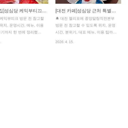
[대전 맛집]성심당 케익부티끄 시루케익
[대전 카페]성심당 근처 특별한 젤리포에 중앙말랑작전본부
당 케익부띠크 방문 전 참고할
🔔 대전 젤리포에 중앙말랑작전본부
위치, 운영시간, 메뉴, 이용
방문 전 참고할 수 있도록 위치, 운영
 후기까지 한 번에 정리했습
시간, 분위기, 대표 메뉴, 이용 팁까지
🚀 성심당 케익부띠크 바로보
경험 기준으로 정리했습니다! ✨ 🚀 젤
.
2026. 4. 15.
저 알아두세요! 성심당 케익
리포에 중앙말랑작전본부 많은 사진
대전광역시에서 유명한 성
보기 💡 먼저 알아두세요! 젤리포에
드 중 하나로, 케이크, 롤
중앙말랑작전본부는 대전 중구 대흥
디저트류를 중심으로 판매하
동 일대에 위치한 푸딩·젤리 카페로, 2
니다. 대전광역시 중구 대종
호점에 해당합니다. 네이버 지도 기준
 위치하며, 대전 1호선 중앙
주소는 대전 중구 중교로 36 1층으로
 출구에서 도보 2분 거리입니
안내됩니다. 복수의 방문 후기에서 영
은 월~일 08:00~22:00으
업시간은 매일 10:00~20:00로 확인되
무휴 운영됩니다. 특별한 시
며 일부 안내에서 12:00~21:00, 20:40
기시루, 시즌 케이크)에는 인
라스트오더 표기도 있습니다. 푸딩·젤
빨리 매진되므..
리 중심 메뉴..