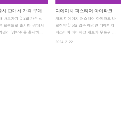
경탁주 출시 판매처 가격 구매방법 살펴보기
디에이치 퍼스티어 아이파크 개포 줍줍 분양정보
 바로가기 👆 2월 가수 성
개포 디에이치 퍼스티어 아이파크 바
류 브랜드로 출시한 '경'에서
로청약 👆 6월 입주 예정인 디에이치
막걸리 '경탁주'를 출시하였
퍼스티어 아이파크 개포가 무순위 잔
이 경탁주에 대한 막걸리 정
여세대에 대한 공급일정 모집공고를
.
2024. 2. 22.
 그리고 판매처, 구매방법
발표하였습니다. 20억이상 시세차익
 설명드리겠습니다. 경탁주
이 가능한 곳으로 알려진 만큼 많은
성시경 막걸리 경탁주 정보
분들의 관심을 받고 있는 디에이치 퍼
하는 애주가 성시경이 출시
스티어 아이파크 분양에 관심있는 분
더욱 많은 관심을 받고 있는
들은 아래 버튼을 눌러서 성공하시기
월22일 오전 11시에 공식
바랍니다. 개포 아이파크 줍줍 디에이
다. 제품명 : 경탁주 12
치 퍼스티어 아이파크 줍줍 세대정보
수 : 12도 판매구성 : 2병 1
공급정보 주택형 공급세대수
법 : 10도 이하 냉장보관
034.9950A 1 059.9742A 1 132.8174A
 제조일로부터 90일 이내
1 청약 및 계약 등 주요일정 2월26일
8.000원 경탁주 판매처 스마
인터넷 청약 2월29일 당첨자 발표 3월
경탁주 구매방법 경탁주 구
4일 서류제출 3월8일 계약체결 디에