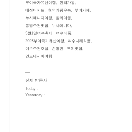
부여국가유산야행
현역가왕
대전디저트
현역가왕우승
부여카페
누사페니다여행
발리여행
통영추천맛집
누사페니다
5월1일여수축제
여수식품
2026부여국가유산야행
여수나래식품
여수추천호텔
손흥민
부여맛집
인도네시아여행
전체 방문자
Today :
Yesterday :