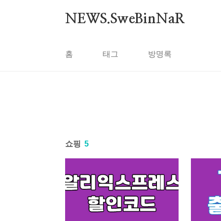
본문 바로가기
NEWS.SweBinNaR
홈
태그
방명록
쇼핑
5