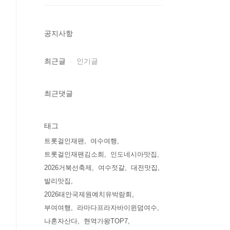
공지사항
최근글
인기글
최근댓글
태그
트롯걸인재팬
여수여행
트롯걸인재팬김소희
인도네시아맛집
2026거북선축제
여수젓갈
대전맛집
발리맛집
2026태안국제원예치유박람회
부여여행
라마다프라자바이윈덤여수
나혼자산다
현역가왕TOP7