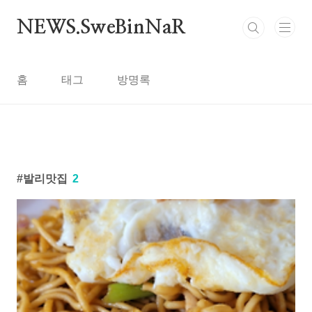
본문 바로가기
NEWS.SweBinNaR
홈
태그
방명록
발리맛집
2