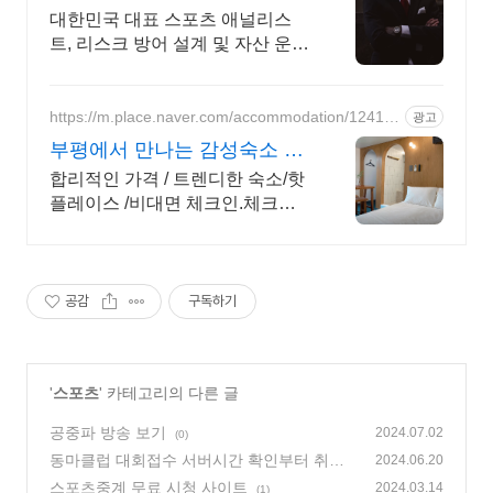
한민국 1순위 전력 분석가
대한민국 대표 스포츠 애널리스
트, 리스크 방어 설계 및 자산 운용
전문
https://m.place.naver.com/accommodation/12417
광고
56385
부평에서 만나는 감성숙소 숙
소 전용 주차장 완비
합리적인 가격 / 트렌디한 숙소/핫
플레이스 /비대면 체크인.체크아
웃 /전용 주차장 부평의 새로운 핫
플레이스, 그리다부평에서 특별한
추억을 만들어보세요!
공감
구독하기
'
스포츠
' 카테고리의 다른 글
공중파 방송 보기
2024.07.02
(0)
동마클럽 대회접수 서버시간 확인부터 취소
2024.06.20
환불까지
스포츠중계 무료 시청 사이트
(0)
2024.03.14
(1)