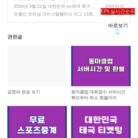
2024년 3월 21일 대한민국 vs 태국 축구 티
2024.03.11
EPL실시간순위
켓 예매 살펴보기
손흥민 토트넘 크리스탈팰리스 리그 13호골
(0)
2024.03.03
30m 드리블골 하이라이트
(0)
바로보기
👆
관련글
공중파 방송 보기
동마클럽 대회접수 서버시간
확인부터 취소 환불까지