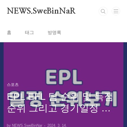
본문 바로가기
NEWS.SweBinNaR
홈
태그
방명록
스포츠
EPL EFL 팀 순위 및 득점
순위 그리고 경기일정 확
인하기
by NEWS.SweBinNar
2024. 3. 14.