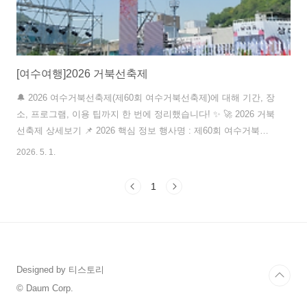
[여수여행]2026 거북선축제
🔔 2026 여수거북선축제(제60회 여수거북선축제)에 대해 기간, 장
소, 프로그램, 이용 팁까지 한 번에 정리했습니다! ✨ 🚀 2026 거북
선축제 상세보기 📌 2026 핵심 정보 행사명 : 제60회 여수거북선
축제 기간 : 2026년 5월 1일(목) ~ 5월 3일(토) 장소 : 전남 여수시
2026. 5. 1.
이순신광장 및 중앙동 일원(진남관, 선소 유적지 등) 성격 : 충무공
이순신 장군과 전라좌수영 역사·애국정신을 계승하는 대표 호국문
1
화축제 대표 프로그램 : 통제영길놀이(퍼레이드), 개막식, 해상 불
꽃쇼, 거북선·용줄다리기, K-트롯·K-..
Designed by 티스토리
© Daum Corp.