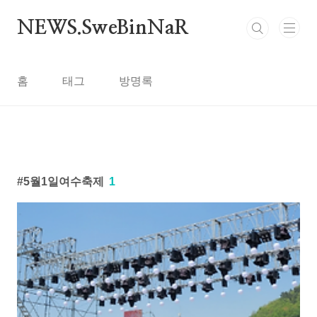
본문 바로가기
NEWS.SweBinNaR
홈
태그
방명록
5월1일여수축제
1