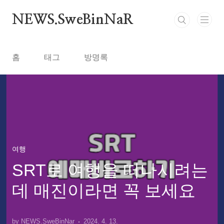
본문 바로가기
NEWS.SweBinNaR
홈
태그
방명록
여행
SRT로 여행을 떠나시려는
데 매진이라면 꼭 보세요
by NEWS.SweBinNar
2024. 4. 13.