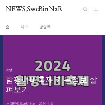
본문 바로가기
NEWS.SweBinNaR
홈
태그
방명록
여행
함평나비축제 기본정보 살
펴보기
by NEWS.SweBinNar
2024. 4. 8.