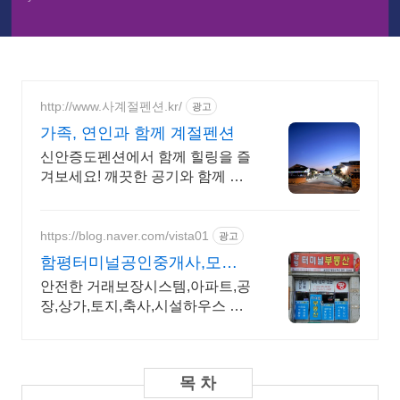
http://www.사계절펜션.kr/
광고
가족, 연인과 함께 계절펜션
신안증도펜션에서 함께 힐링을 즐
겨보세요! 깨끗한 공기와 함께 편
안함을 지금 바로 만나보세요.
https://blog.naver.com/vista01
광고
함평터미널공인중개사,모든
물건 부동산매매 중개.컨설팅
안전한 거래보장시스템,아파트,공
전문
장,상가,토지,축사,시설하우스 등
매매/임대