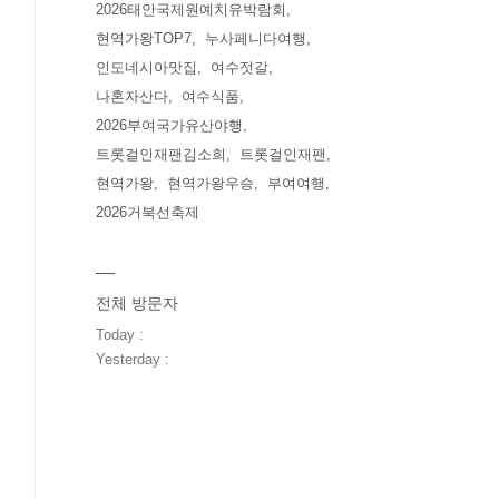
2026태안국제원예치유박람회
현역가왕TOP7
누사페니다여행
인도네시아맛집
여수젓갈
나혼자산다
여수식품
2026부여국가유산야행
트롯걸인재팬김소희
트롯걸인재팬
현역가왕
현역가왕우승
부여여행
2026거북선축제
전체 방문자
Today :
Yesterday :