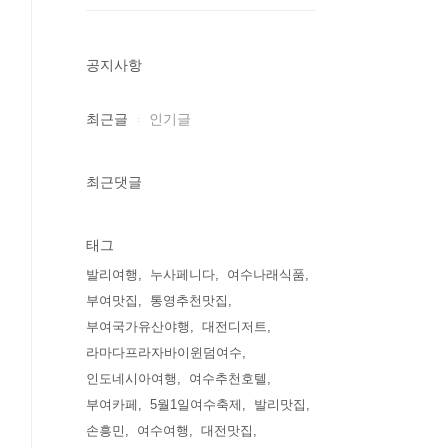
공지사항
최근글
인기글
최근댓글
태그
발리여행
누사페니다
여수나래식품
부여맛집
통영추천맛집
부여국가유산야행
대전디저트
라마다프라자바이윈덤여수
인도네시아여행
여수추천호텔
부여카페
5월1일여수축제
발리맛집
손흥민
여수여행
대전맛집