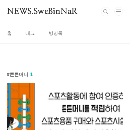
본문 바로가기
NEWS.SweBinNaR
홈
태그
방명록
튼튼머니
1