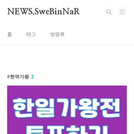
본문 바로가기
NEWS.SweBinNaR
홈
태그
방명록
현역가왕
2